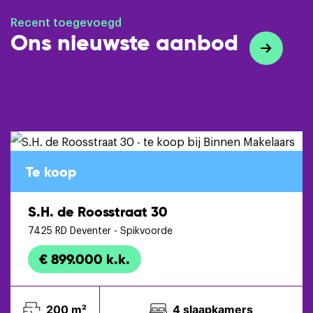
Recent toegevoegd
Ons nieuwste aanbod
Te koop
S.H. de Roosstraat 30
7425 RD
Deventer
- Spikvoorde
€ 899.000 k.k.
200 m²
4 slaapkamers