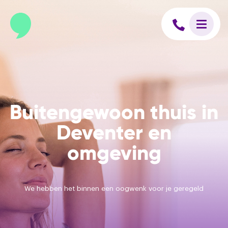
Buitengewoon thuis in
Deventer en
omgeving
We hebben het binnen een oogwenk voor je geregeld