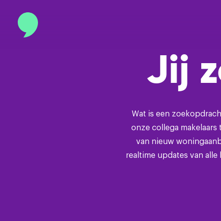
Over
Jij 
Blogs
Contact
Wat is een zoekopdracht
onze collega makelaars t
van nieuw woningaanbo
realtime updates van all
info@binnenmakelaars.nl
Inloggen op Move.nl