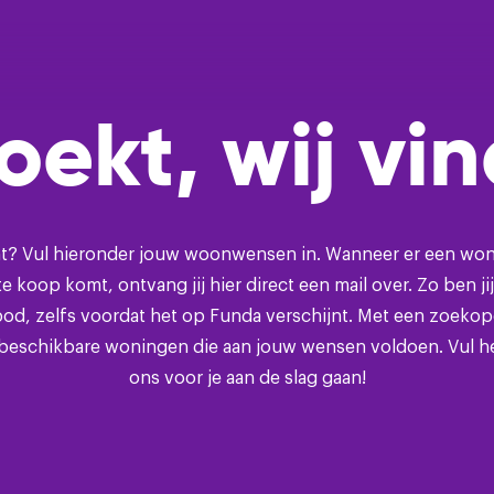
Ik wil mijn
zoekt, wij vi
Ik wil een
Een taxatie
? Vul hieronder jouw woonwensen in. Wanneer er een wonin
e koop komt, ontvang jij hier direct een mail over. Zo ben ji
Help mij m
d, zelfs voordat het op Funda verschijnt. Met een zoekop
e beschikbare woningen die aan jouw wensen voldoen. Vul het
ons voor je aan de slag gaan!
Help mij ee
Ik wil grat