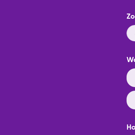
Zo
Wa
Ho