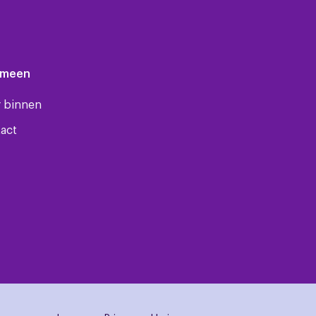
emeen
 binnen
act