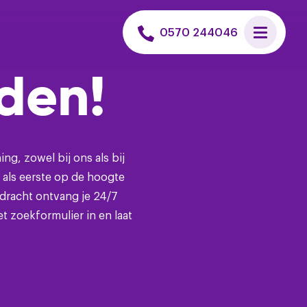
0570 244046
 woning verhuren
nden!
 woning kopen
 uitvoeren
g, zowel bij ons als bij
j als eerste op de hoogte
et een hypotheek
dracht ontvang je 24/7
 zoekformulier in en laat
n huis zoeken
is verkoopadvies