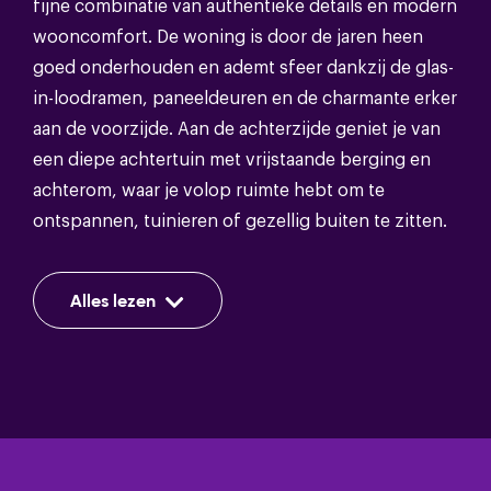
fijne combinatie van authentieke details en modern
Energie
wooncomfort. De woning is door de jaren heen
Energieklasse
C
goed onderhouden en ademt sfeer dankzij de glas-
in-loodramen, paneeldeuren en de charmante erker
Isolatie
Dakisolatie,vloerisolatie,dubbel glas
aan de voorzijde. Aan de achterzijde geniet je van
een diepe achtertuin met vrijstaande berging en
Warm water
Cv ketel
achterom, waar je volop ruimte hebt om te
Verwarming
Cv ketel
ontspannen, tuinieren of gezellig buiten te zitten.
De woning ligt op een aantrekkelijke locatie op
Alles lezen
korte afstand van het Rijsterborgherpark en de
Bergruimte
binnenstad van Deventer. Hier wandel je door de
historische straatjes of geniet je van een drankje
Schuur/berging soort
Vrijstaand hout
op een van de terrassen aan de levendige Brink.
Ook de Beestenmarkt bevindt zich vlakbij, ideaal
voor de dagelijkse boodschappen bij de