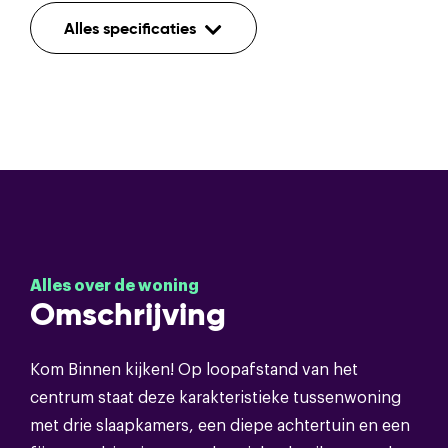
Indeling
Alles specificaties
Aantal kamers
4
Aantal etages
3
Voorzieningen
Mechanische ventilatie,rolluiken
Bouwvorm
Alles over de woning
Soort object
Eengezinswoning
Omschrijving
Bouwvorm
Bestaande bouw
Kom Binnen kijken! Op loopafstand van het
centrum staat deze karakteristieke tussenwoning
met drie slaapkamers, een diepe achtertuin en een