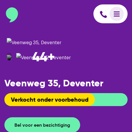
info@binnenmakelaars.nl
Inloggen op Move.nl
44+
Veenweg 35, Deventer
Verkocht onder voorbehoud
Bel voor een bezichtiging