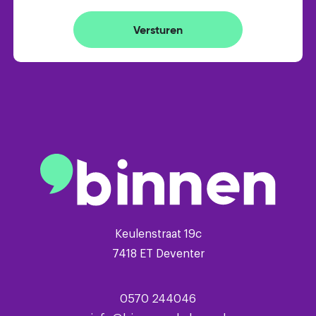
rolluiken (2021)
– Buitenschilderwerk uitgevoerd in 2026
Versturen
– Openbaar parkeren
In de koopovereenkomst zullen de volgende
clausules worden opgenomen:
– As is, where is
– Niet-zelfbewoningsclausule
– Ouderdomsclausule
Keulenstraat 19c
7418 ET Deventer
0570 244046