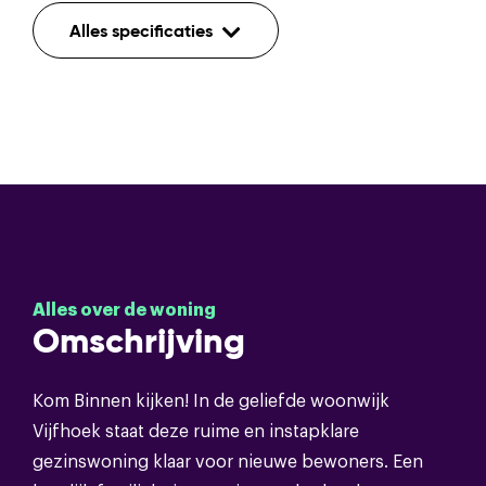
Indeling
Alles specificaties
Aantal kamers
5
Aantal etages
3
Bouwvorm
Soort object
Eengezinswoning
Alles over de woning
Bouwvorm
Bestaande bouw
Omschrijving
Soort dak
Bitumineuze dakbedekking
Kom Binnen kijken! In de geliefde woonwijk
Vijfhoek staat deze ruime en instapklare
gezinswoning klaar voor nieuwe bewoners. Een