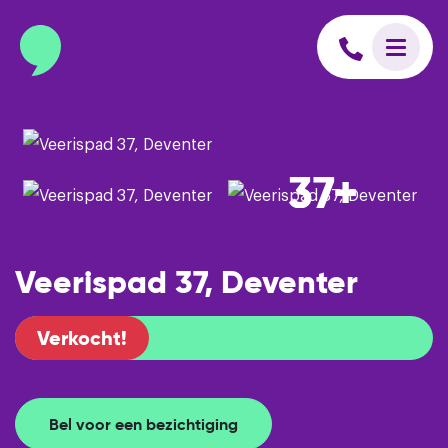
info@binnenmakelaars.nl
Inloggen op Move.nl
37+
Veerispad 37, Deventer
Verkocht!
Bel voor een bezichtiging