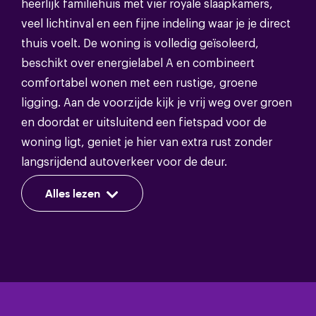
heerlijk familiehuis met vier royale slaapkamers,
Energie
veel lichtinval en een fijne indeling waar je je direct
Energieklasse
A
thuis voelt. De woning is volledig geïsoleerd,
beschikt over energielabel A en combineert
Isolatie
Volledig geisoleerd
comfortabel wonen met een rustige, groene
ligging. Aan de voorzijde kijk je vrij weg over groen
Warm water
Cv ketel
en doordat er uitsluitend een fietspad voor de
Verwarming
Cv ketel,warmte terugwininstallatie
woning ligt, geniet je hier van extra rust zonder
langsrijdend autoverkeer voor de deur.
Alles lezen
De royale woonkamer met open keuken vormt het
Bergruimte
hart van de woning en biedt volop ruimte om
samen te wonen, koken en genieten. Dankzij de
Voorzieningen
Voorzien van elektra
grote raampartijen valt het daglicht prettig naar
binnen en vanuit de woonkamer loop je zo de
Schuur/berging soort
Vrijstaand hout
ruime achtertuin in. Deze verzorgde tuin beschikt