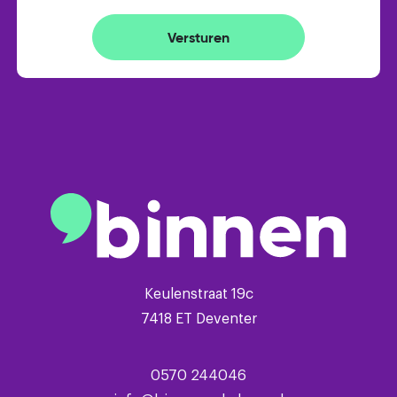
is het mogelijk om op deze verdieping een extra
slaapkamer te realiseren.
Versturen
Tweede verdieping
Overloop met toegang tot nog eens twee ruime
slaapkamers, extra bergruimte en een praktische
ruimte voor de wasmachine en droger.
Algemeen
– bouwjaar 2001
– woonoppervlakte 145 m²
– volledig geïsoleerd
Keulenstraat 19c
– energielabel A
7418 ET Deventer
– instapklare woning
– 4 ruime slaapkamers
0570 244046
– mogelijkheid tot realiseren van een extra