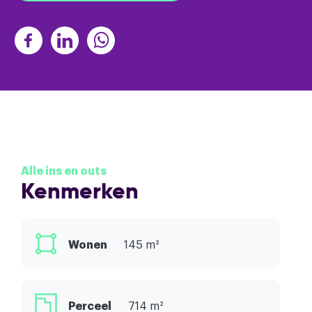
Alle ins en outs
Kenmerken
Wonen
145 m²
Perceel
714 m²